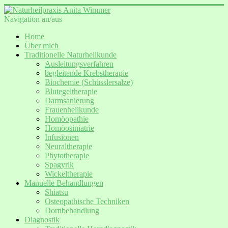
Navigation an/aus
Home
Über mich
Traditionelle Naturheilkunde
Ausleitungsverfahren
begleitende Krebstherapie
Biochemie (Schüsslersalze)
Blutegeltherapie
Darmsanierung
Frauenheilkunde
Homöopathie
Homöosiniatrie
Infusionen
Neuraltherapie
Phytotherapie
Spagyrik
Wickeltherapie
Manuelle Behandlungen
Shiatsu
Osteopathische Techniken
Dornbehandlung
Diagnostik